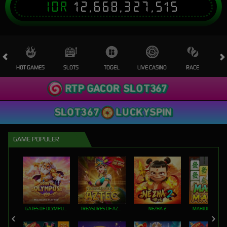
IDR
12,668,327,515
HOT GAMES
SLOTS
TOGEL
LIVE CASINO
RACE
OL
GAME POPULER
GATES OF OLYMPUS POP
TREASURES OF AZTEC
NEZHA 2
MAHJONG MAX