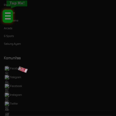
Tap Me!
Race
Olahraga
Crash Game
Arcade
E-Sports
Sabung Ayam
Komunitas
Facebook
Telegram
Facebook
Instagram
Twitter