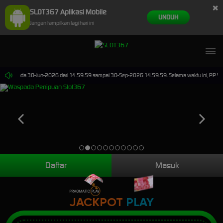
×
SLOT367 Aplikasi Mobile
UNDUH
Jangan tampilkan lagi hari ini
Sports pada 30-Jun-2026 dari 14.59.59 sampai 30-Sep-2026 14.59.59. Selama waktu ini, PP Virt
Daftar
Masuk
JACKPOT
PLAY