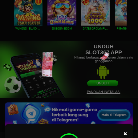
WUKONG - BLACK SCATTER
DJ BOOM BOOM
GATES OF OLYMPUS 1000
PIRATE QUEST 1
UNDUH
SLOT367 APP
Nikmati berbagai permainan dalam satu
genggaman
UNDUH
PANDUAN INSTALASI
×