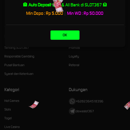
🏦 Auto Deposit
QRIS & All Bank di SLOT367 🏦
Gunakan layanan secara bijak, patuhi ketentuan yang berlaku, dan selalu utamakan
keamanan serta kenyamanan dalam setiap aktivitas online.
Min Depo : Rp 5.000
|
Min WD : Rp 50.000
OK
Kebijaksanaan
Platform
Tentang SLOT367
Promosi
Responsible Gambling
Loyalty
Pusat Bantuan
Referral
Syarat dan Ketentuan
Kategori
Dukungan
Hot Games
+6282364518396
Slots
dewaslot367
Togel
Live Casino