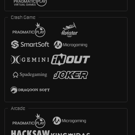
Crash Game
Arcade