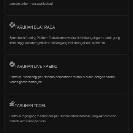
pemain untuk mencapai jackpot
TARUHAN OLAHRAGA
Sportsbook Gaming Platform Terbaik menawarkan lebih banyak game, odds yang
lebih tinggi, dan menyediakan pilihan yang lebih banyak untuk pemain.
TARUHAN LIVE KASINO
Platform Pilihan bagi perusahaan-perusahaan terbaik di dunia, dengan pilihan
variasi game terbanyak
TARUHAN TOGEL
Platform togel yang menarik dari perusahan terbaik di dunia yang menawarkan
hadiah kemenangan besar