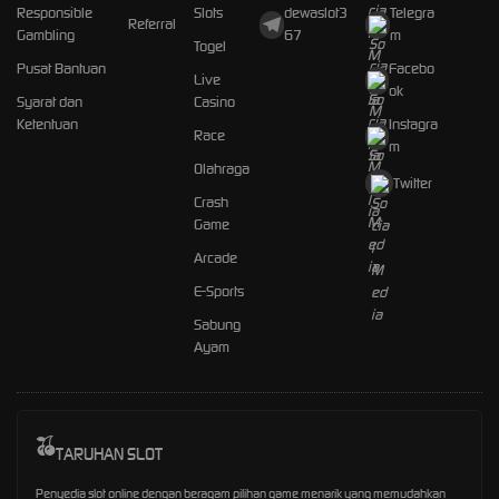
Responsible
Slots
dewaslot3
Telegra
Referral
Gambling
67
m
Togel
Pusat Bantuan
Facebo
Live
ok
Syarat dan
Casino
Ketentuan
Instagra
Race
m
Olahraga
Twitter
Crash
Game
Arcade
E-Sports
Sabung
Ayam
TARUHAN SLOT
Penyedia slot online dengan beragam pilihan game menarik yang memudahkan