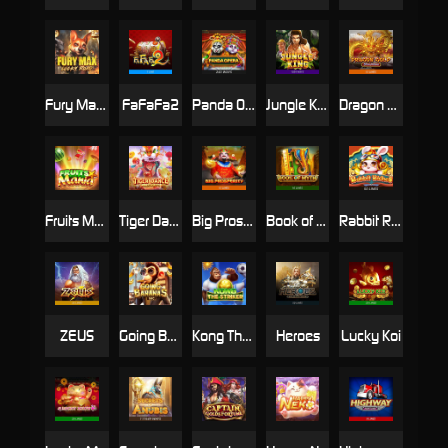
Fury Max Lucky Road
FaFaFa2
Panda Opera
Jungle King
Dragon Gold SA
Fruits Mania
Tiger Dance
Big Prosperity
Book of Myth
Rabbit Riches
ZEUS
Going Bananas Inc
Kong The Striker
Heroes
Lucky Koi