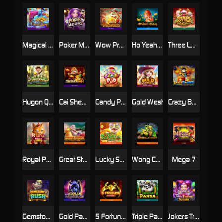
Magical Lamp
Poker Maxways
Wow Prosperity
Ho Yeah Monkey
Three Lucky Stars
Hugon Quest
Cai Shen 888
Candy Pop
Gold West
Crazy Bomber
Royal Paws Maxways
Great Stars
Lucky Snake Wheel
Wong Choy
Mega 7
Gemstone Rush
Gold Panther
5 Fortune SA
Triple Panda
Jokers Treasure Exclusive