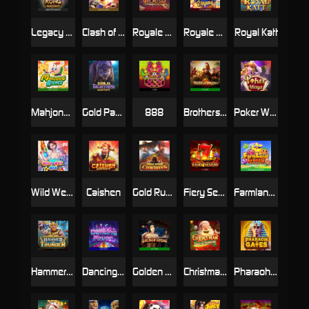
Legacy of Kong Maxways
Clash of the Giants
Royale House
Royale Vegas
Royal Katt
Mahjong Riches
Gold Panther Maxways
888
Brothers kingdom
Poker Ways
Wild Wet Win
Caishen
Gold Rush Cowboys
Fiery Sevens
Farmland Frenzy Maxways
Hammer of Thunder
Dancing Fever
Golden Lotus SE
Christmas Tree of Wonders
Pharaoh Gates