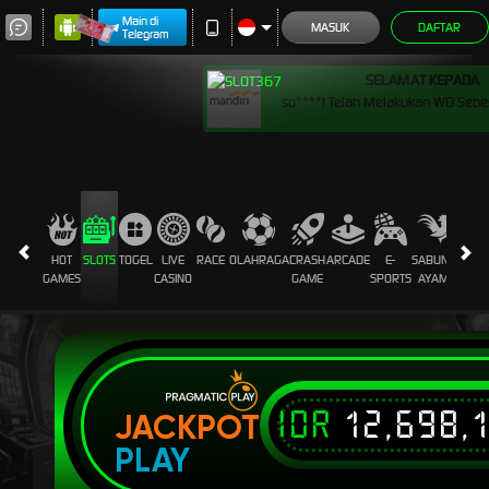
Main di
MASUK
DAFTAR
Telegram
HOT
SLOTS
TOGEL
LIVE
RACE
OLAHRAGA
CRASH
ARCADE
E-
SABUNG
PROM
GAMES
CASINO
GAME
SPORTS
AYAM
IDR
12,698,
JACKPOT
PLAY