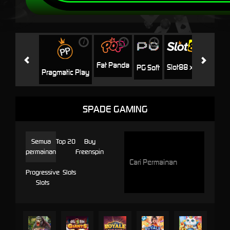
i
i
i
i
i
Facha
Fat Panda
Slot88 x PP
PG Soft
Pragmatic Play
SPADE GAMING
Semua
Top 20
Buy
permainan
Freenspin
Progressive
Slots
Slots