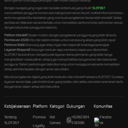
serta nyaman di berbagai perangkat, baik mobile maupun desktop.
Dengan navigasi yang ringan dan tampilan antarmuka yang intuitif,
SLOT367
memudahkan pengguna menemukan kategori permainan favorit, melihat informasi terbaru,
serta mengakses fitur tambahan yang membuat pengalaman terasa lebih interaktif. Setiap
pembaruan dilakukan secara berkala untuk memastikan performa tetap optimal dan sesuai
dengan kebutuhan pengguna masa kini.
Platform Interaktif:
Desain modern dengan pengalaman pengguna yang lebih dinamis.
Pembaruan 2026:
Fitur dan sistem terbaru untuk mendukung akses yang lebih cepat.
Performa Stabil:
Dirancang agar tetap ringan dan responsif di berbagai perangkat.
Layanan Responsif:
Dukungan bantuan siap membantu kapan pun dibutuhkan.
SLOT367 berkomitmen menjadi pusat layanan arena permainan yang tidak hanya
menghadirkan variasi pilihan, tetapi juga memperhatikan kenyamanan dan keamanan
pengguna. Sistem perlindungan data dirancang untuk menjaga privasi serta memastikan
setiap aktivitas berjalan dengan aman dan efisien.
Nikmati pengalaman digital yang lebih terstruktur dan interaktif bersama SLOT367. Gunakan
layanan secara bijak, patuhi ketentuan yang berlaku, dan selalu utamakan keamanan serta
kenyamanan dalam setiap aktivitas online.
Kebijaksanaan
Platform
Kategori
Dukungan
Komunitas
Tentang
Promosi
Hot
+6282364
Facebo
SLOT367
Games
518396
ok
Loyalty