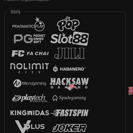
Slots