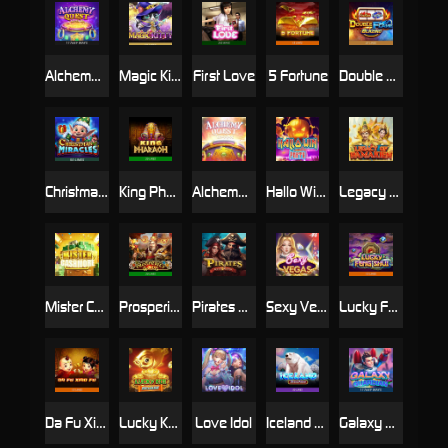
Alchemy Quest Level Up
Magic Kitty
First Love
5 Fortune
Double Flame
Christmas Miracles
King Pharaoh
Alchemy Quest Jackpot
Hallo Win Party
Legacy of Ramakien
Mister Cashmore
Prosperity Gods
Pirates Gold Rush
Sexy Vegas
Lucky Feng Shui
Da Fu Xiao Fu
Lucky Koi Exclusive
Love Idol
Iceland SA
Galaxy Guardian