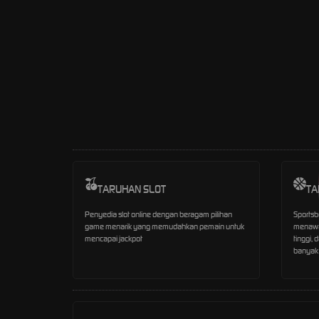
TARUHAN SLOT
TA
Penyedia slot online dengan beragam pilihan
Sportsb
game menarik yang memudahkan pemain untuk
menawar
mencapai jackpot
tinggi,
banyak 