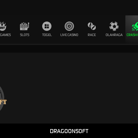
 GAMES
SLOTS
TOGEL
LIVE CASINO
RACE
OLAHRAGA
CRASH
DRAGOONSOFT