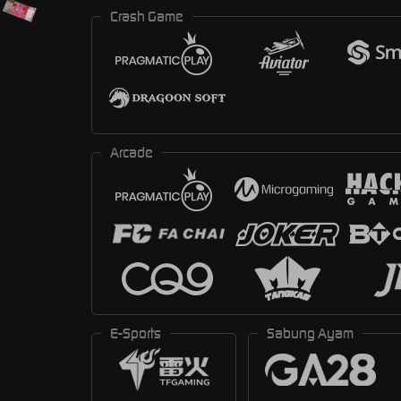
Crash Game
Arcade
E-Sports
Sabung Ayam