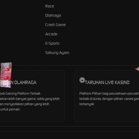
Race
Olahraga
Crash Game
Arcade
E-Sports
Sabung Ayam
RUHAN OLAHRAGA
TARUHAN LIVE KASINO
ook Gaming Platform Terbaik
Platform Pilihan bagi perusahaan-perusa
kan lebih banyak game, odds yang lebih
terbaik di dunia, dengan pilihan variasi g
 dan menyediakan pilihan yang lebih
terbanyak
untuk pemain.