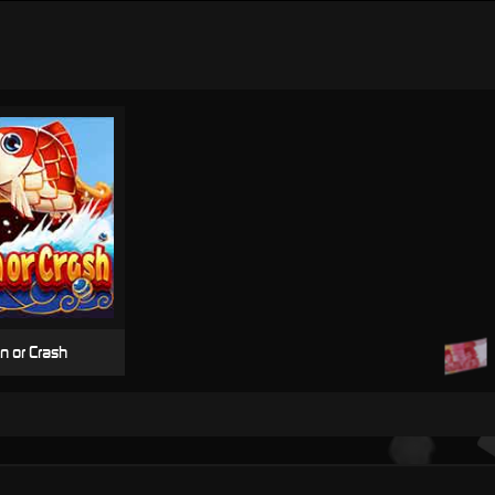
n or Crash