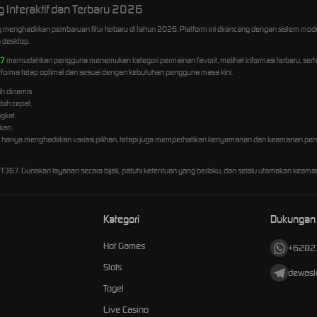
Interaktif dan Terbaru 2026
ng menghadirkan pembaruan fitur terbaru di tahun 2026. Platform ini dirancang dengan sistem m
n desktop.
67
memudahkan pengguna menemukan kategori permainan favorit, melihat informasi terbaru, ser
erforma tetap optimal dan sesuai dengan kebutuhan pengguna masa kini.
h dinamis.
bih cepat.
gkat.
kan.
anya menghadirkan variasi pilihan, tetapi juga memperhatikan kenyamanan dan keamanan pengg
SLOT367. Gunakan layanan secara bijak, patuhi ketentuan yang berlaku, dan selalu utamakan keama
Kategori
Dukungan
Hot Games
+6282
Slots
dewasl
Togel
Live Casino