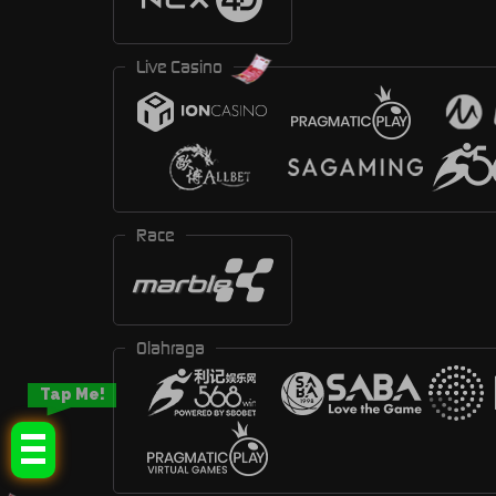
Live Casino
Race
Olahraga
Tap Me!