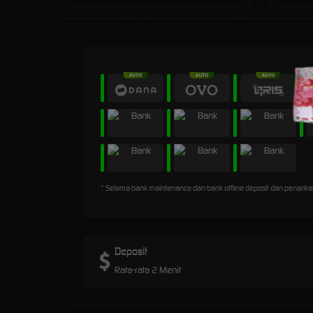
* Selama bank maintenance dan bank offline deposit dan penarikan
Deposit
Rata-rata 2 Menit