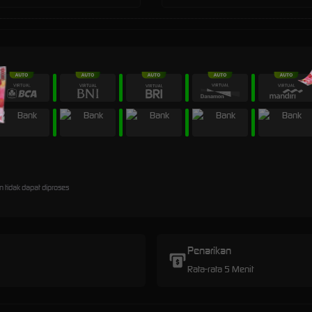
 tidak dapat diproses
Penarikan
Rata-rata 5 Menit