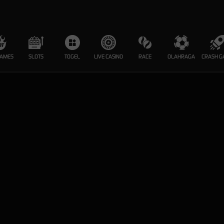
GAMES
SLOTS
TOGEL
LIVE CASINO
RACE
OLAHRAGA
CRASH 