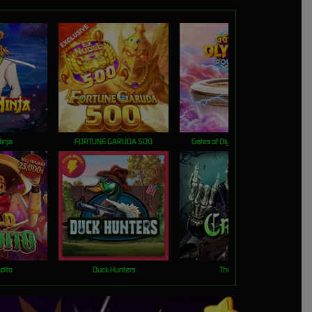
inja
FORTUNE GARUDA 500
Gates of Olympus Roulette
dito
Duck Hunters
The Crypt