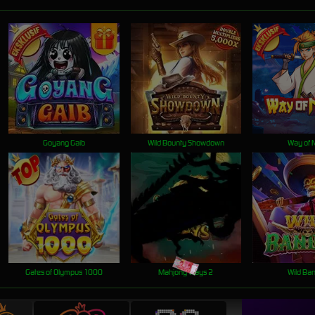
Goyang Gaib
Wild Bounty Showdown
Way of N
Gates of Olympus 1000
Mahjong Ways 2
Wild Ban