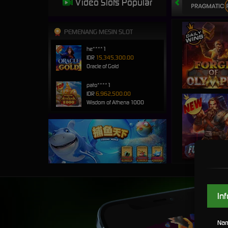
Video Slots Popular
PEMENANG MESIN SLOT
he****1
IDR
15,345,300.00
Oracle of Gold
pato****1
IDR
6,962,500.00
Wisdom of Athena 1000
pato****1
IDR
5,575,000.00
Gates of Olympus Super
Scatter
he****1
IDR
4,524,800.00
Oracle of Gold
Inf
pato****1
IDR
3,193,500.00
Sweet Bonanza 2500
Na