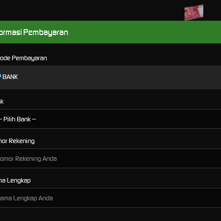
formasi Pembayaran
nteraktif dan Terbaru 2026
g menghadirkan pembaruan fitur terbaru di tahun 2026. Platform ini dirancang dengan sistem mod
ode Pembayaran
desktop.
memudahkan pengguna menemukan kategori permainan favorit, melihat informasi terbaru, sert
BANK
rforma tetap optimal dan sesuai dengan kebutuhan pengguna masa kini.
dinamis.
k
h cepat.
kat.
an.
nya menghadirkan variasi pilihan, tetapi juga memperhatikan kenyamanan dan keamanan penggun
or Rekening
OT367. Gunakan layanan secara bijak, patuhi ketentuan yang berlaku, dan selalu utamakan keamana
a Lengkap
Kategori
Dukungan
Hot Games
+62823
Slots