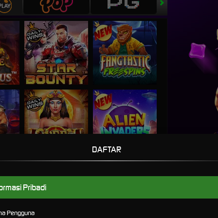
DAFTAR
ormasi Pribadi
UNDUH APLIK
ma Pengguna