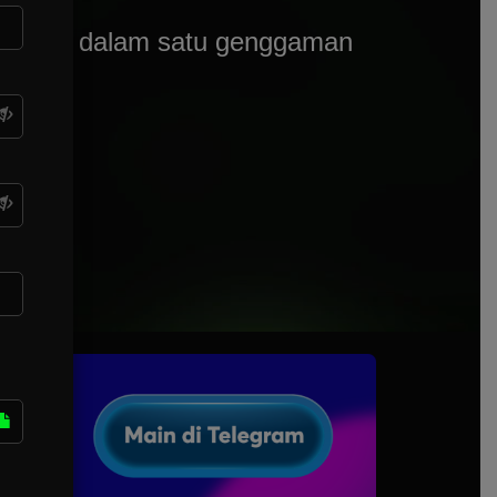
rmainan dalam satu genggaman
 App
stalasi